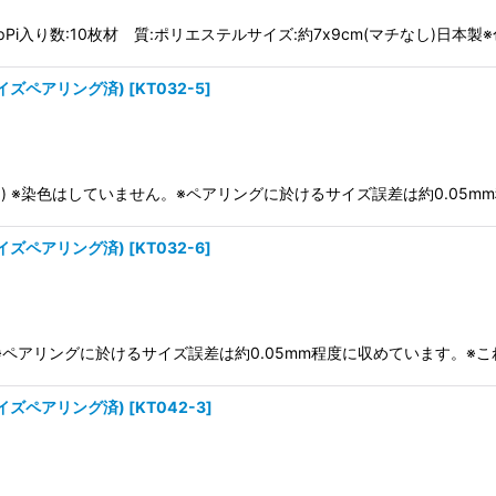
106pPi入り数:10枚材 質:ポリエステルサイズ:約7x9cm(マチなし)日
イズペアリング済)
[
KT032-5
]
あり) ※染色はしていません。※ペアリングに於けるサイズ誤差は約0.05
イズペアリング済)
[
KT032-6
]
り)※ペアリングに於けるサイズ誤差は約0.05mm程度に収めています。
イズペアリング済)
[
KT042-3
]