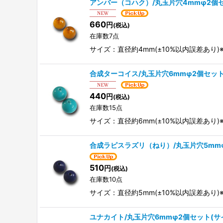
アンバー（コハク）/丸玉片穴4mmφ2個
660
円
(税込)
在庫数7点
サイズ：直径約4mm(±10%以内誤差あ
合成ターコイス/丸玉片穴6mmφ2個セッ
440
円
(税込)
在庫数15点
サイズ：直径約6mm(±10%以内誤差あ
合成ラピスラズリ（ねり）/丸玉片穴5mm
510
円
(税込)
在庫数10点
サイズ：直径約5mm(±10%以内誤差あ
ユナカイト/丸玉片穴6mmφ2個セット(サ