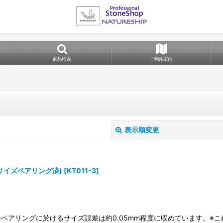
商品検索
ご利用案内
表示順変更
(サイズペアリング済)
[
KT011-3
]
絞り込む
り)※ペアリングに於けるサイズ誤差は約0.05mm程度に収めています。