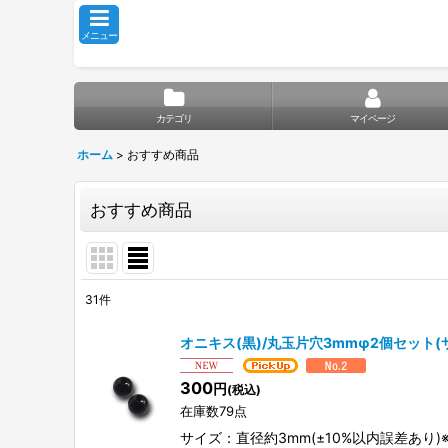
メニュー
カテゴリ
マイページ
ホーム
>
おすすめ商品
おすすめ商品
31
件
表示数
:
オニキス(黒)/丸玉片穴3mmφ2個セット
並び順
:
300
円
(税込)
在庫数79点
サイズ：直径約3mm(±10%以内誤差あ