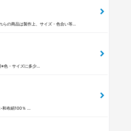
※これらの商品は製作上、サイズ・色合い等…
日本製※色・サイズに多少…
-和布絹100％ …