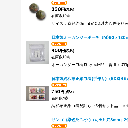
330
円
(税込)
在庫数19点
サイズ：直径約6mm(±10%以内誤差あ
日本製オーガンジーポーチ（M)90ｘ120
400
円
(税込)
在庫数10点
オーガンジー巾着袋 typeM品 番:fbr-
日本製純和布正絹巾着(手作り)（EXS)45
750
円
(税込)
在庫数4点
純和布正絹巾着見計らい5個セット品 番:fbr
サンゴ（染色/ピンク）/丸玉片穴3mmφ2