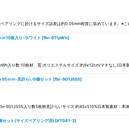
り)※ペアリングに於けるサイズ誤差は約0.05mm程度に収めています。
ｍｍ10枚入り-ホワイト
[
fbr-011pWh
]
011pWh入り数:10枚材 質:ポリエステルサイズ:約9x12cm(マチなし)
ｘ55ｍｍ-見計らい5個セット
[
fbr-901JSS5
]
-901JSS5入り数5枚柄見計らいサイズ:約45x510%日本製素材：本体
個セット(サイズペアリング済)
[
KT041-3
]