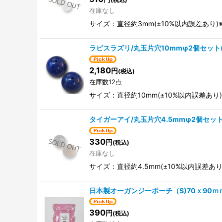
在庫なし
サイズ：直径約3mm(±10%以内誤差あ
ラピスラズリ/丸玉片穴10mmφ2個セット
2,180
円
(税込)
在庫数12点
サイズ：直径約10mm(±10%以内誤差あ
タイガーアイ/丸玉片穴4.5mmφ2個セッ
330
円
(税込)
在庫なし
サイズ：直径約4.5mm(±10%以内誤差
日本製オーガンジーポーチ（S)70ｘ90ｍ
390
円
(税込)