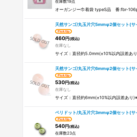
在庫数19点
オーガンジー巾着袋 typeS品 番:fbr-
天然サンゴ/丸玉片穴5mmφ2個セット(サ
460
円
(税込)
在庫なし
サイズ：直径約5.0mm(±10%以内誤差
天然サンゴ/丸玉片穴6mmφ2個セット(サ
530
円
(税込)
在庫なし
サイズ：直径約6mm(±10%以内誤差あ
ペリドット/丸玉片穴3mmφ2個セット(サ
540
円
(税込)
在庫数23点