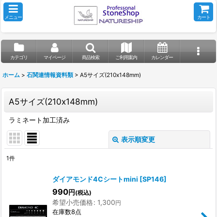
メニュー
カート
カテゴリ
マイページ
商品検索
ご利用案内
カレンダー
ホーム
>
石関連情報資料類
>
A5サイズ(210x148mm)
A5サイズ(210x148mm)
ラミネート加工済み
表示順変更
閉じる
1
件
表示数
:
ダイアモンド4Cシートmini
[
SP146
]
990
円
(税込)
並び順
:
希望小売価格
:
1,300
円
在庫数8点