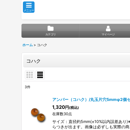
メニュー
カテゴリ
マイページ
ホーム
>
コハク
コハク
3
件
表示数
:
アンバー（コハク）/丸玉片穴5mmφ2個
1,320
円
(税込)
並び順
:
在庫数30点
サイズ：直径約5mm(±10%以内誤差あ
らつきが出ます。画像は必ずしも実際の商