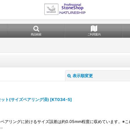
商品検索
ご利用案内
表示順変更
セット(サイズペアリング済)
[
KT034-5
]
り)※ペアリングに於けるサイズ誤差は約0.05mm程度に収めています。
絞り込む
…