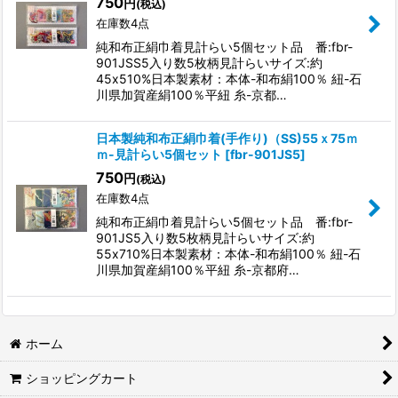
750
円
(税込)
絞り込む
在庫数4点
純和布正絹巾着見計らい5個セット品 番:fbr-
901JSS5入り数5枚柄見計らいサイズ:約
45x510%日本製素材：本体-和布絹100％ 紐-石
川県加賀産絹100％平紐 糸-京都…
日本製純和布正絹巾着(手作り)（SS)55ｘ75ｍ
ｍ-見計らい5個セット
[
fbr-901JS5
]
750
円
(税込)
在庫数4点
純和布正絹巾着見計らい5個セット品 番:fbr-
901JS5入り数5枚柄見計らいサイズ:約
55x710%日本製素材：本体-和布絹100％ 紐-石
川県加賀産絹100％平紐 糸-京都府…
ホーム
ショッピングカート