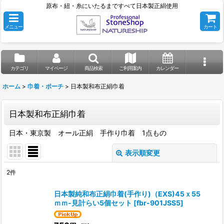
原布・紐・糸にいたるまですべて日本製正絹使用
メニュー
カート
カテゴリ
マイページ
商品検索
ご利用案内
カレンダー
ホーム
>
巾着・ポーチ
>
日本製和布正絹巾着
日本製和布正絹巾着
日本・東京製 オール正絹 手作り巾着 1点もの
表示順変更
閉じる
2
件
表示数
:
日本製純和布正絹巾着(手作り)（EXS)45ｘ55
ｍｍ-見計らい5個セット
[
fbr-901JSS5
]
並び順
: