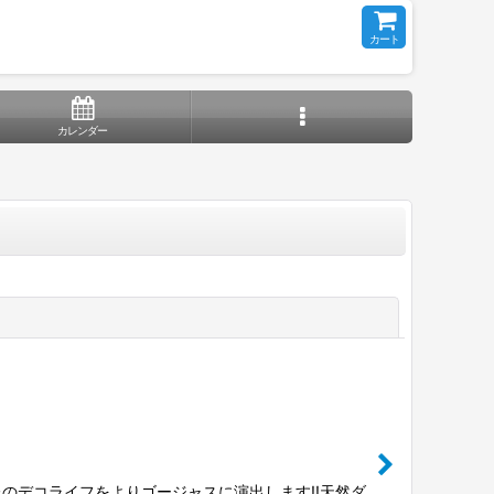
カート
カレンダー
閉じる
のデコライフをよりゴージャスに演出します!!天然ダ