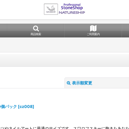
商品検索
ご利用案内
表示順変更
20個パック
[
cz008
]
ーツやネイルアートに最適のサイズです。スワロフスキーに飽きたあなた