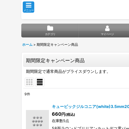
メニュー
カテゴリ
マイページ
ホーム
>
期間限定キャンペーン商品
期間限定キャンペーン商品
期間限定で通常商品がプライスダウンします。
9
件
表示数
:
キュービックジルコニア(white)3.5mm
660
円
(税込)
並び順
:
在庫数5点
58面ラウンドブリリアンカットデコ電パ