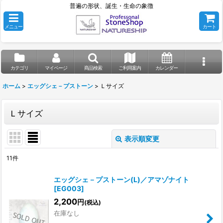
普遍の形状、誕生・生命の象徴
メニュー
カート
カテゴリ
マイページ
商品検索
ご利用案内
カレンダー
ホーム
>
エッグシェ－プストーン
>
Ｌサイズ
Ｌサイズ
表示順変更
閉じる
11
件
表示数
:
エッグシェ－プストーン(L)／アマゾナイト
[
EG003
]
並び順
:
2,200
円
(税込)
在庫なし
絞り込む