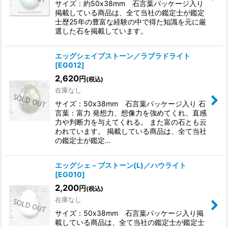
サイズ：約50x38mm 石言葉パッケージ入り
掲載している商品は、全て当社の鑑定士が鑑定
士歴25年の豊富な経験の中で得た知識を元に厳
選した石を掲載しています。
エッグシェイプストーン／ラブラドライト
[
EG012
]
2,620
円
(税込)
在庫なし
サイズ：50x38mm 石言葉パッケージ入り 石
言葉：富力 発想力、想像力を強めてくれ、直感
力や判断力を与えてくれる。 また富の石とも云
われています。 掲載している商品は、全て当社
の鑑定士が鑑定…
エッグシェ－プストーン(L)／ハウライト
[
EG010
]
2,200
円
(税込)
在庫なし
サイズ：50x38mm 石言葉パッケージ入り掲
載している商品は、全て当社の鑑定士が鑑定士