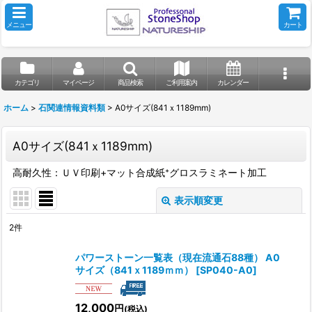
メニュー
カート
カテゴリ
マイページ
商品検索
ご利用案内
カレンダー
ホーム
>
石関連情報資料類
>
A0サイズ(841ｘ1189mm)
A0サイズ(841ｘ1189mm)
高耐久性：ＵＶ印刷+マット合成紙⁺グロスラミネート加工
表示順変更
閉じる
2
件
表示数
:
パワーストーン一覧表（現在流通石88種） A0
サイズ（841ｘ1189ｍｍ）
[
SP040-A0
]
並び順
:
12,000
円
(税込)