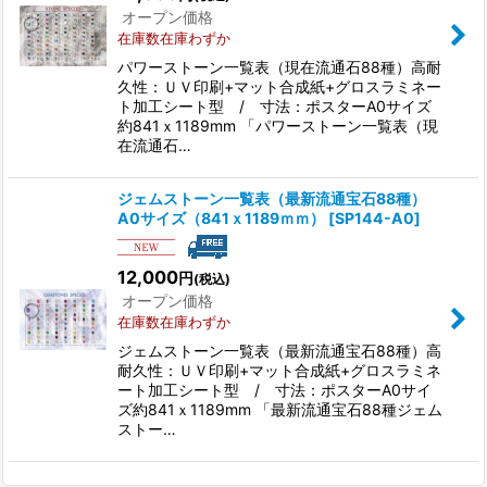
絞り込む
オープン価格
在庫数在庫わずか
パワーストーン一覧表（現在流通石88種）高耐
久性：ＵＶ印刷+マット合成紙+グロスラミネー
ト加工シート型 / 寸法：ポスターA0サイズ
約841ｘ1189mm 「パワーストーン一覧表（現
在流通石…
ジェムストーン一覧表（最新流通宝石88種）
A0サイズ（841ｘ1189ｍｍ）
[
SP144-A0
]
12,000
円
(税込)
オープン価格
在庫数在庫わずか
ジェムストーン一覧表（最新流通宝石88種）高
耐久性：ＵＶ印刷+マット合成紙+グロスラミネ
ート加工シート型 / 寸法：ポスターA0サイ
ズ約841ｘ1189mm 「最新流通宝石88種ジェム
ストー…