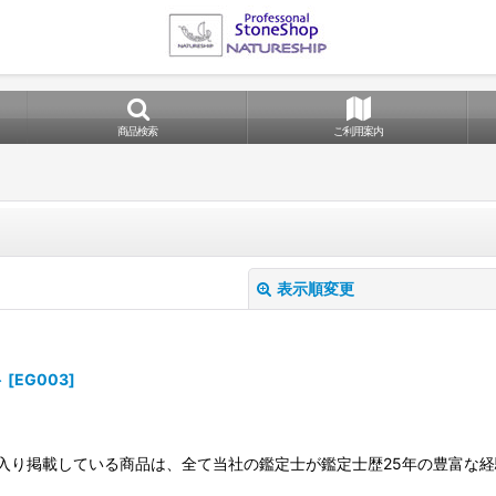
商品検索
ご利用案内
表示順変更
ト
[
EG003
]
ージ入り掲載している商品は、全て当社の鑑定士が鑑定士歴25年の豊富な