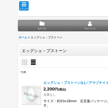
メニュー
カテゴリ
マイページ
ホーム
>
エッグシェ－プストーン
エッグシェ－プストーン
11
件
サブカテゴリ
:
エッグシェ－プストーン(L)／アマゾナイ
2,200
円
(税込)
表示数
:
在庫なし
サイズ：約50x38mm 石言葉パッケ
並び順
:
す。