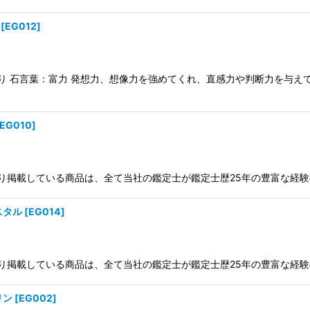
絞り込む
[
EG012
]
入り 石言葉：富力 発想力、想像力を強めてくれ、直感力や判断力を与え
EG010
]
ジ入り掲載している商品は、全て当社の鑑定士が鑑定士歴25年の豊富な経
スタル
[
EG014
]
ジ入り掲載している商品は、全て当社の鑑定士が鑑定士歴25年の豊富な経
リン
[
EG002
]