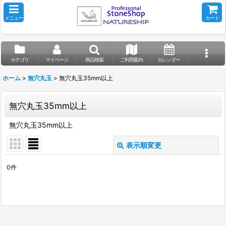
メニュー
カート
カテゴリ
マイページ
商品検索
ご利用案内
カレンダー
ホーム
>
無穴丸玉
>
無穴丸玉35mm以上
無穴丸玉35mm以上
無穴丸玉35mm以上
表示順変更
閉じる
0
件
表示数
:
並び順
: