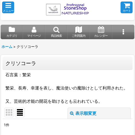
メニュー
カート
カテゴリ
マイページ
商品検索
ご利用案内
カレンダー
ホーム
>
クリソコーラ
クリソコーラ
石言葉：繁栄
繁栄、長寿、幸運を表し、魔法使いの魔除けとして利用された。
又、芸術的才能の開花を助けるとも云われている。
表示順変更
閉じる
1
件
表示数
: