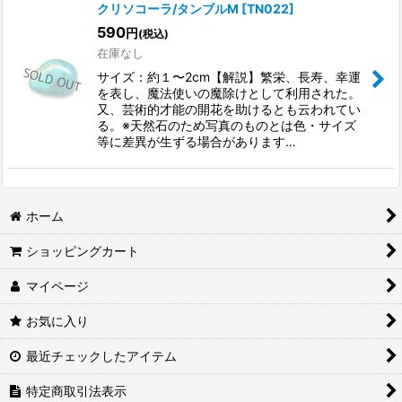
クリソコーラ/タンブルM
[
TN022
]
590
円
(税込)
並び順
:
在庫なし
サイズ：約１〜2cm【解説】繁栄、長寿、幸運
絞り込む
を表し、魔法使いの魔除けとして利用された。
又、芸術的才能の開花を助けるとも云われてい
る。※天然石のため写真のものとは色・サイズ
等に差異が生ずる場合があります…
ホーム
ショッピングカート
マイページ
お気に入り
最近チェックしたアイテム
特定商取引法表示