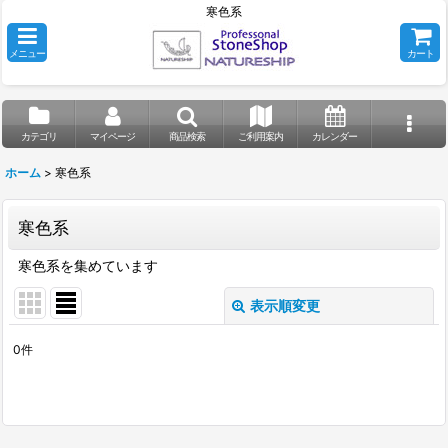
寒色系
メニュー
カート
カテゴリ
マイページ
商品検索
ご利用案内
カレンダー
ホーム
>
寒色系
寒色系
寒色系を集めています
表示順変更
閉じる
0
件
表示数
:
並び順
: