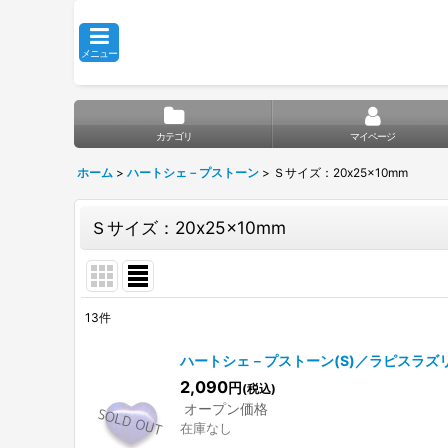
メニュー
カテゴリ
マイページ
ホーム
>
ハートシェ－プストーン
>
Ｓサイズ：20x25x10mm
Ｓサイズ：20x25x10mm
13
件
表示数
:
ハートシェ－プストーン(S)／ラピスラズリ
2,090
円
(税込)
並び順
:
オープン価格
在庫なし