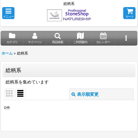
総柄系
メニュー
カート
カテゴリ
マイページ
商品検索
ご利用案内
カレンダー
ホーム
>
総柄系
総柄系
総柄系を集めています
表示順変更
閉じる
0
件
表示数
:
並び順
: