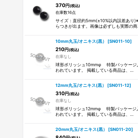
370
円
(税込)
在庫数16点
サイズ：直径約5mm(±10%以内誤差あ
らつきが出ます。画像は必ずしも実際の商
10mm丸玉/オニキス(黒）
[
SN011-10
]
210
円
(税込)
在庫なし
球形ポリッシュ10mmφ 特製パッケー
われています。 掲載している商品は、…
12mm丸玉/オニキス(黒）
[
SN011-12
]
310
円
(税込)
在庫なし
球形ポリッシュ12mmφ 特製パッケージ
われています。 掲載している商品は、…
20mm丸玉/オニキス(黒）
[
SN011-20
]
840
円
(税込)