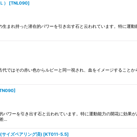
Ｌ）
[
TNL090
]
 人の生まれ持った潜在的パワーを引き出す石と云われています。特に運動
絞り込む
満 古代ではその赤い色からルビーと同一視され、血をイメージすること
TN090
]
在的パワーを引き出す石と云われています。特に運動能力の開花に効果があ
差…
ト(サイズペアリング済)
[
KT011-5.5
]