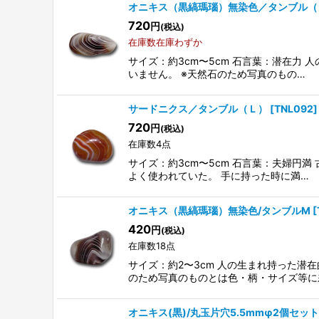
オニキス（黒縞瑪瑙）無染色／タンブル（
720
円
(税込)
並び順
:
在庫数在庫わずか
サイズ：約3cm〜5cm 石言葉：潜在力
いません。 ※天然石のため写真のもの…
サードニクス／タンブル（Ｌ）
[
TNL092
]
720
円
(税込)
在庫数4点
サイズ：約3cm〜5cm 石言葉：夫婦円
よく使われていた。 手に持った時に満…
オニキス（黒縞瑪瑙）無染色/タンブルM
[
420
円
(税込)
在庫数18点
サイズ：約2〜3cm 人の生まれ持った潜
のため写真のものとは色・柄・サイズ等に
オニキス(黒)/丸玉片穴5.5mmφ2個セッ