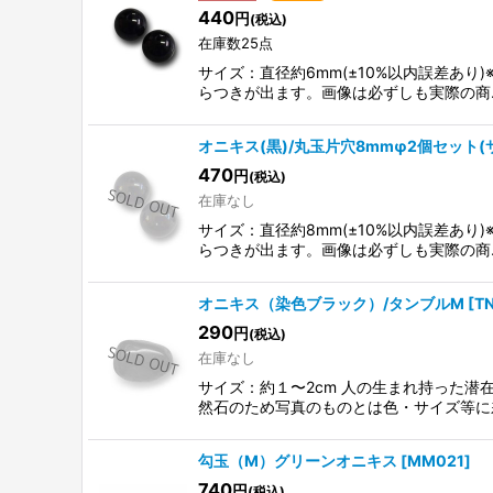
440
円
(税込)
在庫数25点
サイズ：直径約6mm(±10%以内誤差あ
らつきが出ます。画像は必ずしも実際の商
オニキス(黒)/丸玉片穴8mmφ2個セット
470
円
(税込)
在庫なし
サイズ：直径約8mm(±10%以内誤差あ
らつきが出ます。画像は必ずしも実際の商
オニキス（染色ブラック）/タンブルM
[
T
290
円
(税込)
在庫なし
サイズ：約１〜2cm 人の生まれ持った潜
然石のため写真のものとは色・サイズ等に
勾玉（M）グリーンオニキス
[
MM021
]
740
円
(税込)