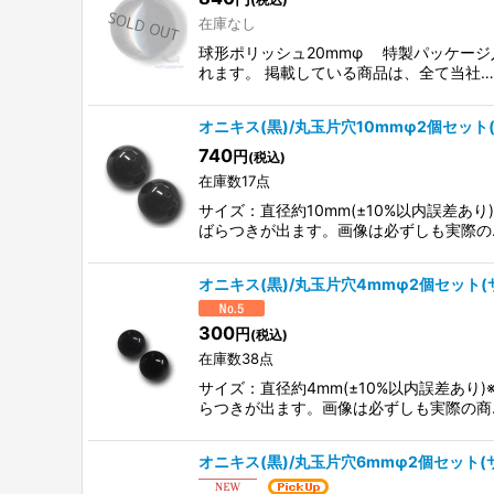
在庫なし
球形ポリッシュ20mmφ 特製パッケー
れます。 掲載している商品は、全て当社…
オニキス(黒)/丸玉片穴10mmφ2個セット
740
円
(税込)
在庫数17点
サイズ：直径約10mm(±10%以内誤差
ばらつきが出ます。画像は必ずしも実際の
オニキス(黒)/丸玉片穴4mmφ2個セット
300
円
(税込)
在庫数38点
サイズ：直径約4mm(±10%以内誤差あ
らつきが出ます。画像は必ずしも実際の商
オニキス(黒)/丸玉片穴6mmφ2個セット