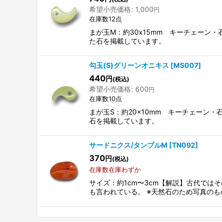
希望小売価格
:
1,000
円
在庫数12点
まが玉M：約30x15mm キーチェーン
た石を掲載しています。
勾玉(S)グリーンオニキス
[
MS007
]
440
円
(税込)
希望小売価格
:
600
円
在庫数10点
まが玉S：約20×10mm キーチェーン
石を掲載しています。
サードニクス/タンブルM
[
TN092
]
370
円
(税込)
在庫数在庫わずか
サイズ：約1cm〜3cm【解説】古代で
も言われている。 ※天然石のため写真のも