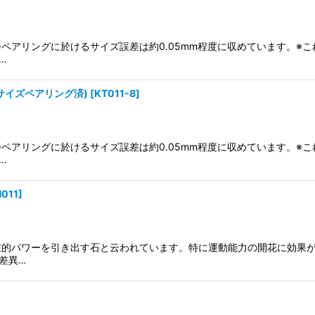
り)※ペアリングに於けるサイズ誤差は約0.05mm程度に収めています。
…
(サイズペアリング済)
[
KT011-8
]
り)※ペアリングに於けるサイズ誤差は約0.05mm程度に収めています。
…
N011
]
在的パワーを引き出す石と云われています。特に運動能力の開花に効果が
差異…