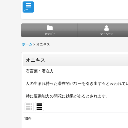
メニュー
カテゴリ
マイページ
ホーム
>
オニキス
オニキス
石言葉：潜在力
人の生まれ持った潜在的パワーを引き出す石と云われて
特に運動能力の開花に効果があるとされます。
18
件
表示数
: