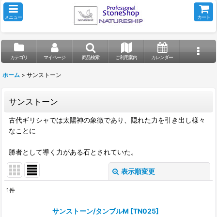
メニュー
カート
カテゴリ
マイページ
商品検索
ご利用案内
カレンダー
ホーム
>
サンストーン
サンストーン
古代ギリシャでは太陽神の象徴であり、隠れた力を引き出し様々
なことに
勝者として導く力がある石とされていた。
表示順変更
閉じる
1
件
表示数
:
サンストーン/タンブルM
[
TN025
]