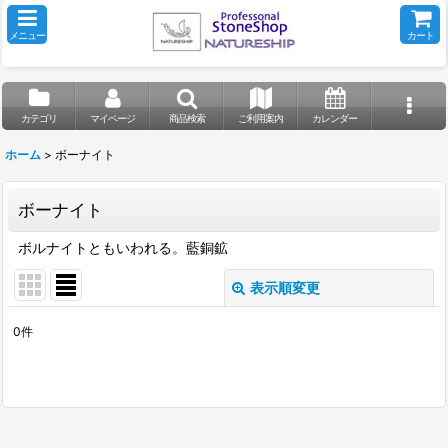
メニュー
カート
カテゴリ
マイページ
商品検索
ご利用案内
カレンダー
ホーム
>
ボーナイト
ボーナイト
ボルナイトともいわれる。藍銅鉱
表示順変更
閉じる
0
件
表示数
:
並び順
: