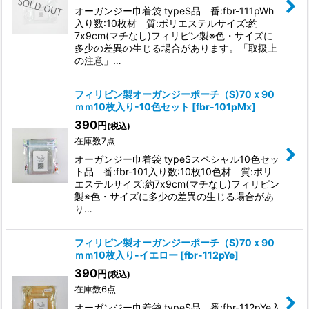
オーガンジー巾着袋 typeS品 番:fbr-111pWh
入り数:10枚材 質:ポリエステルサイズ:約
7x9cm(マチなし)フィリピン製※色・サイズに
多少の差異の生じる場合があります。「取扱上
の注意」…
フィリピン製オーガンジーポーチ（S)70ｘ90
ｍｍ10枚入り-10色セット
[
fbr-101pMx
]
390
円
(税込)
在庫数7点
オーガンジー巾着袋 typeSスペシャル10色セッ
ト品 番:fbr-101入り数:10枚10色材 質:ポリ
エステルサイズ:約7x9cm(マチなし)フィリピン
製※色・サイズに多少の差異の生じる場合があ
り…
フィリピン製オーガンジーポーチ（S)70ｘ90
ｍｍ10枚入り-イエロー
[
fbr-112pYe
]
390
円
(税込)
在庫数6点
オーガンジー巾着袋 typeS品 番:fbr-112pYe入