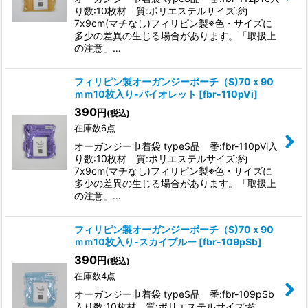
り数:10枚材 質:ポリエステルサイズ:約
7x9cm(マチなし)フィリピン製※色・サイズに
多少の差異の生じる場合があります。「取扱上
の注意」…
フィリピン製オーガンジーポーチ（S)70ｘ90
ｍｍ10枚入り-バイオレット
[
fbr-110pVi
]
390
円
(税込)
在庫数6点
オーガンジー巾着袋 typeS品 番:fbr-110pVi入
り数:10枚材 質:ポリエステルサイズ:約
7x9cm(マチなし)フィリピン製※色・サイズに
多少の差異の生じる場合があります。「取扱上
の注意」…
フィリピン製オーガンジーポーチ（S)70ｘ90
ｍｍ10枚入り-スカイブルー
[
fbr-109pSb
]
390
円
(税込)
在庫数4点
オーガンジー巾着袋 typeS品 番:fbr-109pSb
入り数:10枚材 質:ポリエステルサイズ:約