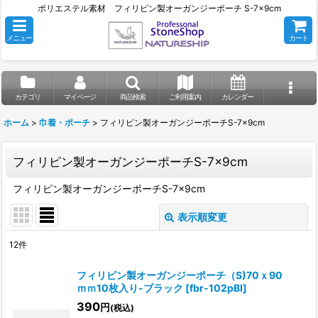
ポリエステル素材 フィリピン製オーガンジーポーチ S-7x9cm
メニュー
カート
カテゴリ
マイページ
商品検索
ご利用案内
カレンダー
ホーム
>
巾着・ポーチ
>
フィリピン製オーガンジーポーチS-7x9cm
フィリピン製オーガンジーポーチS-7x9cm
フィリピン製オーガンジーポーチS-7x9cm
表示順変更
閉じる
12
件
表示数
:
フィリピン製オーガンジーポーチ（S)70ｘ90
ｍｍ10枚入り-ブラック
[
fbr-102pBl
]
並び順
:
390
円
(税込)