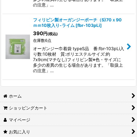
の注意」…
フィリピン製オーガンジーポーチ（S)70ｘ90
ｍｍ10枚入り-ライム
[
fbr-103pLi
]
390
円
(税込)
在庫数6点
オーガンジー巾着袋 typeS品 番:fbr-103pLi入
り数:10枚材 質:ポリエステルサイズ:約
7x9cm(マチなし)フィリピン製※色・サイズに
多少の差異の生じる場合があります。「取扱上
の注意」…
ホーム
ショッピングカート
マイページ
お気に入り