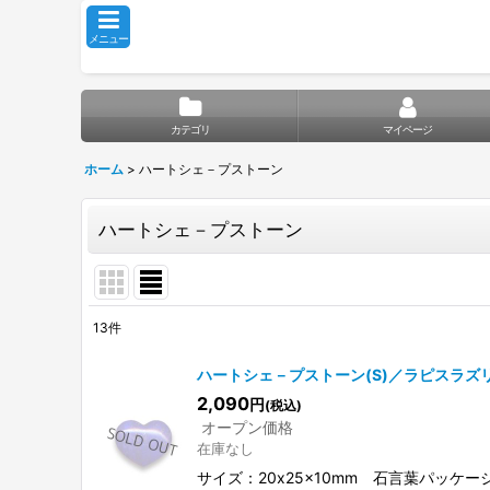
メニュー
カテゴリ
マイページ
ホーム
>
ハートシェ－プストーン
ハートシェ－プストーン
13
件
サブカテゴリ
:
ハートシェ－プストーン(S)／ラピスラズリ
2,090
円
(税込)
表示数
:
オープン価格
在庫なし
並び順
:
サイズ：20x25x10mm 石言葉パッ