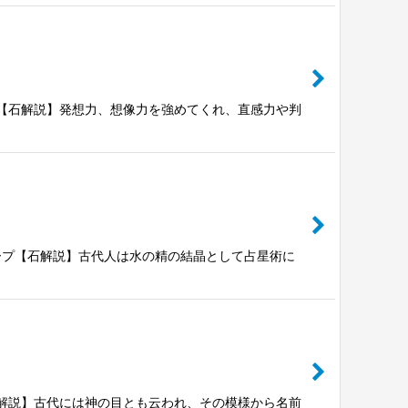
グシェープ【石解説】発想力、想像力を強めてくれ、直感力や判
エッグシェープ【石解説】古代人は水の精の結晶として占星術に
ェープ【石解説】古代には神の目とも云われ、その模様から名前