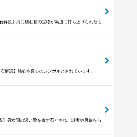
シェープ【石解説】海に棲む精の宝物が浜辺に打ち上げられたも
シェープ【石解説】純心や良心のシンボルとされています。
ープ【石解説】男女間の深い愛を表す石とされ、誠実や勇気を与