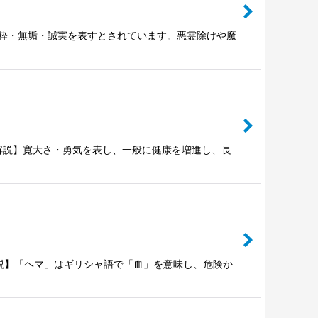
石解説】純粋・無垢・誠実を表すとされています。悪霊除けや魔
ェープ【石解説】寛大さ・勇気を表し、一般に健康を増進し、長
プ【石解説】「ヘマ」はギリシャ語で「血」を意味し、危険か