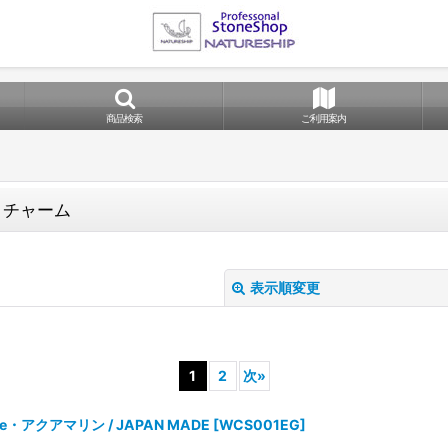
商品検索
ご利用案内
ン チャーム
表示順変更
1
2
次
»
rine・アクアマリン / JAPAN MADE
[
WCS001EG
]