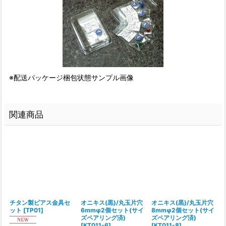
※配送パッケージ梱包状態サンプル画像
関連商品
チタン製ピアス金具セ
オニキス(黒)/丸玉片穴
オニキス(黒)/丸玉片穴
ット
[
TP01
]
6mmφ2個セット(サイ
8mmφ2個セット(サイ
ズペアリング済)
ズペアリング済)
[
KT011-6
]
[
KT011-8
]
[