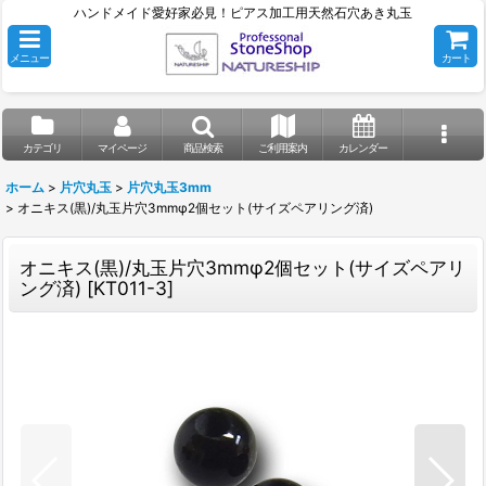
ハンドメイド愛好家必見！ピアス加工用天然石穴あき丸玉
メニュー
カート
カテゴリ
マイページ
商品検索
ご利用案内
カレンダー
ホーム
>
片穴丸玉
>
片穴丸玉3mm
>
オニキス(黒)/丸玉片穴3mmφ2個セット(サイズペアリング済)
オニキス(黒)/丸玉片穴3mmφ2個セット(サイズペアリ
ング済)
[
KT011-3
]