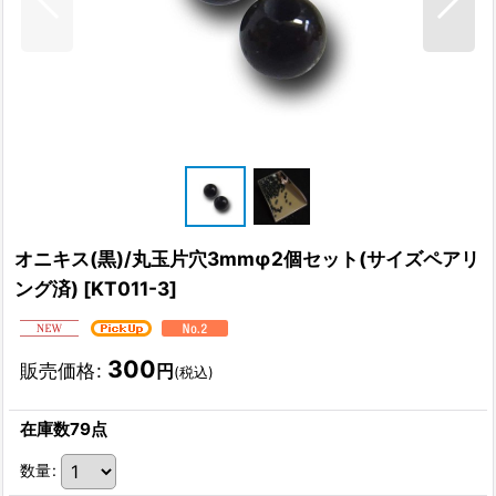
オニキス(黒)/丸玉片穴3mmφ2個セット(サイズペアリ
ング済)
[
KT011-3
]
300
販売価格
:
円
(税込)
在庫数79点
数量
: