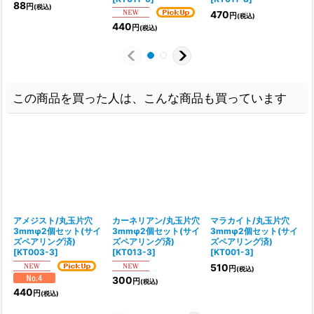
88
円
(税込)
470
円
(税込)
440
円
(税込)
この商品を買った人は、こんな商品も買っています
アメジスト/丸玉片穴
カーネリアン/丸玉片穴
マラカイト/丸玉片穴
3mmφ2個セット(サイ
3mmφ2個セット(サイ
3mmφ2個セット(サイ
ズペアリング済)
ズペアリング済)
ズペアリング済)
[
KT003-3
]
[
KT013-3
]
[
KT001-3
]
[
510
円
(税込)
300
円
(税込)
440
円
(税込)