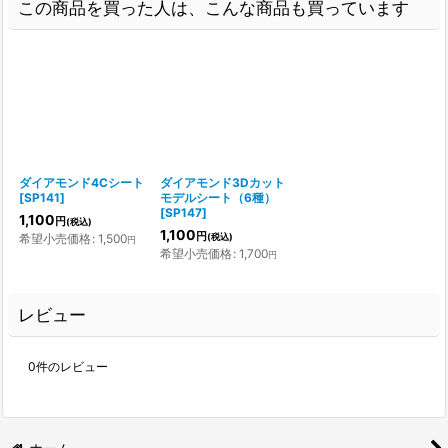
この商品を買った人は、こんな商品も買っています
ダイアモンド4Cシート
ダイアモンド3Dカット
[
SP141
]
モデルシート（6種）
[
SP147
]
1,100
円
(税込)
1,100
円
希望小売価格
:
1,500
(税込)
円
希望小売価格
:
1,700
円
レビュー
0
件のレビュー