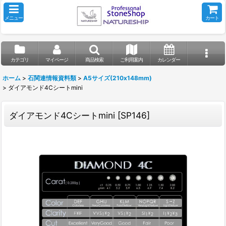
メニュー
カート
カテゴリ
マイページ
商品検索
ご利用案内
カレンダー
ホーム
>
石関連情報資料類
>
A5サイズ(210x148mm)
>
ダイアモンド4Cシートmini
ダイアモンド4Cシートmini
[
SP146
]