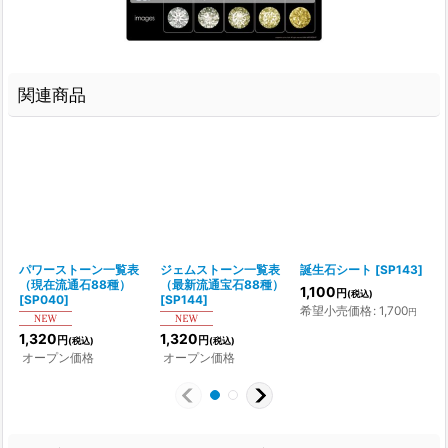
関連商品
パワーストーン一覧表
ジェムストーン一覧表
誕生石シート
[
SP143
]
（現在流通石88種）
（最新流通宝石88種）
[
1,100
円
(税込)
[
SP040
]
[
SP144
]
希望小売価格
:
1,700
円
1,320
1,320
円
円
(税込)
(税込)
オープン価格
オープン価格