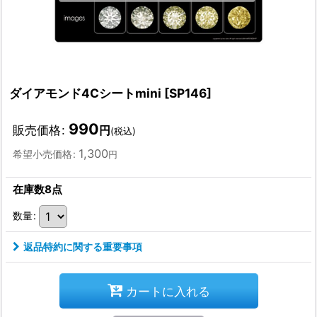
ダイアモンド4Cシートmini
[
SP146
]
990
販売価格
:
円
(税込)
1,300
希望小売価格
:
円
在庫数8点
数量
:
返品特約に関する重要事項
カートに入れる