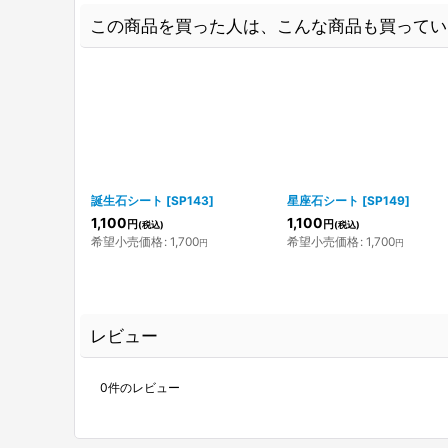
この商品を買った人は、こんな商品も買ってい
誕生石シート
[
SP143
]
星座石シート
[
SP149
]
1,100
1,100
円
円
(税込)
(税込)
希望小売価格
:
1,700
希望小売価格
:
1,700
円
円
レビュー
0
件のレビュー