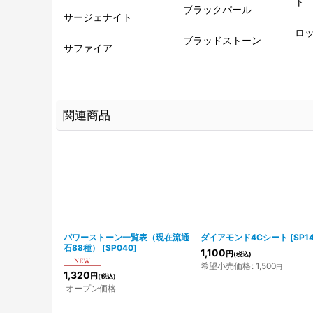
ト
ブラックパール
サージェナイト
ロ
ブラッドストーン
サファイア
関連商品
パワーストーン一覧表（現在流通
ダイアモンド4Cシート
[
SP1
石88種）
[
SP040
]
1,100
円
(税込)
希望小売価格
:
1,500
円
1,320
円
(税込)
オープン価格