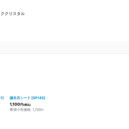
ッククリスタル
41
]
誕生石シート
[
SP143
]
1,100
円
(税込)
希望小売価格
:
1,700
円