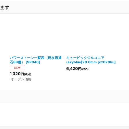
ます
パワーストーン一覧表（現在流通
キュービックジルコニア
石88種）
[
SP040
]
(skyblue)20.0mm
[
cz020bu
]
6,420
円
(税込)
1,320
円
(税込)
オープン価格