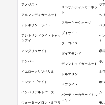
アメジスト
ツ
スペサルティンガーネッ
ト
アルマンディガーネット
ヘ
スモーキークォーツ
アレキサンドライト
ペ
ゾイサイト
アレキサンドライトキャッ
ヘ
ツアイ
ト
ターコイス
アンダリュサイト
母
ダイアモンド
アンバー
ボ
デマントイドガーネット
イエロークリソベリル
ホ
トルマリン
インディゴライト
ホ
ネフライト
インペリアルトパーズ
ム
パーティーカラードトル
マリン
ウォーターメロントルマリ
モ