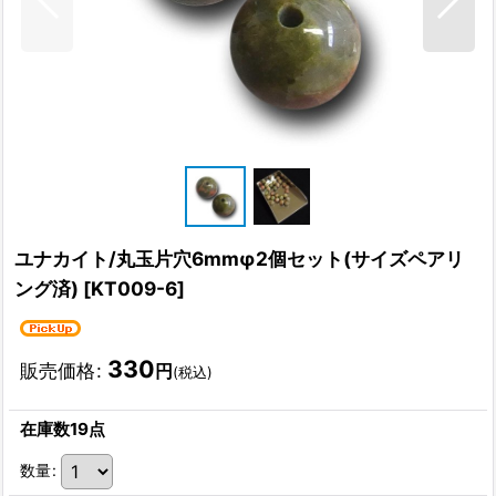
ユナカイト/丸玉片穴6mmφ2個セット(サイズペアリ
ング済)
[
KT009-6
]
330
販売価格
:
円
(税込)
在庫数19点
数量
: