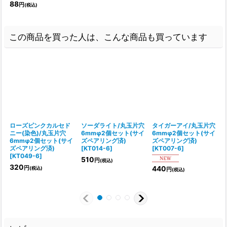
88
円
(税込)
この商品を買った人は、こんな商品も買っています
ローズピンクカルセド
ソーダライト/丸玉片穴
タイガーアイ/丸玉片穴
ニー(染色)/丸玉片穴
6mmφ2個セット(サイ
6mmφ2個セット(サイ
6mmφ2個セット(サイ
ズペアリング済)
ズペアリング済)
ズペアリング済)
[
KT014-6
]
[
KT007-6
]
[
[
KT049-6
]
510
円
(税込)
320
440
円
(税込)
円
(税込)