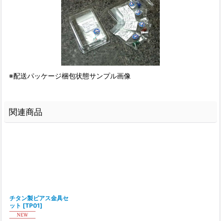
※配送パッケージ梱包状態サンプル画像
関連商品
チタン製ピアス金具セ
ット
[
TP01
]