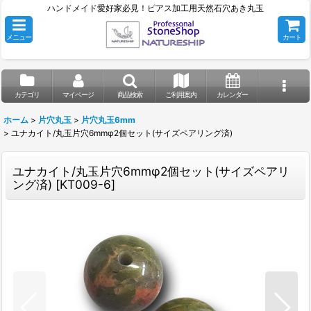
ハンドメイド愛好家必見！ピアス加工用天然石穴あき丸玉
メニュー
カート
カテゴリ
マイページ
商品検索
ご利用案内
カレンダー
ホーム
>
片穴丸玉
>
片穴丸玉6mm
>
ユナカイト/丸玉片穴6mmφ2個セット(サイズペアリング済)
ユナカイト/丸玉片穴6mmφ2個セット(サイズペアリ
ング済)
[
KT009-6
]