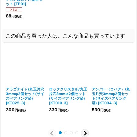
ット
[
TP01
]
88
円
(税込)
この商品を買った人は、こんな商品も買っています
アラゴナイト/丸玉片穴
ロッククリスタル/丸玉
アンバー（コハク）/丸
3mmφ2個セット(サイ
片穴3mmφ2個セット
玉片穴3mmφ2個セッ
ズペアリング済)
(サイズペアリング済)
ト(サイズペアリング
[
KT025-3
]
[
KT010-3
]
済)
[
KT034-3
]
[
300
330
530
円
円
円
(税込)
(税込)
(税込)