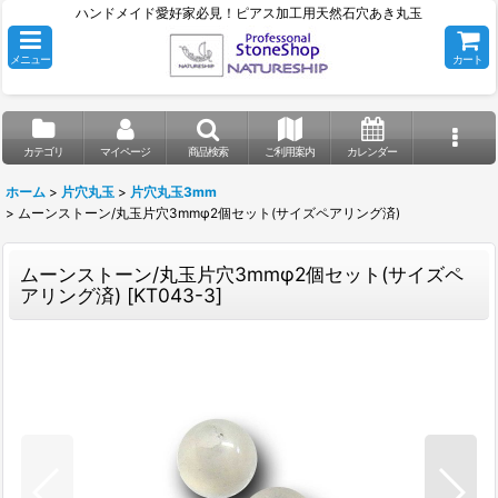
ハンドメイド愛好家必見！ピアス加工用天然石穴あき丸玉
メニュー
カート
カテゴリ
マイページ
商品検索
ご利用案内
カレンダー
ホーム
>
片穴丸玉
>
片穴丸玉3mm
>
ムーンストーン/丸玉片穴3mmφ2個セット(サイズペアリング済)
ムーンストーン/丸玉片穴3mmφ2個セット(サイズペ
アリング済)
[
KT043-3
]