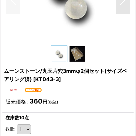
ムーンストーン/丸玉片穴3mmφ2個セット(サイズペ
アリング済)
[
KT043-3
]
360
販売価格
:
円
(税込)
在庫数10点
数量
: