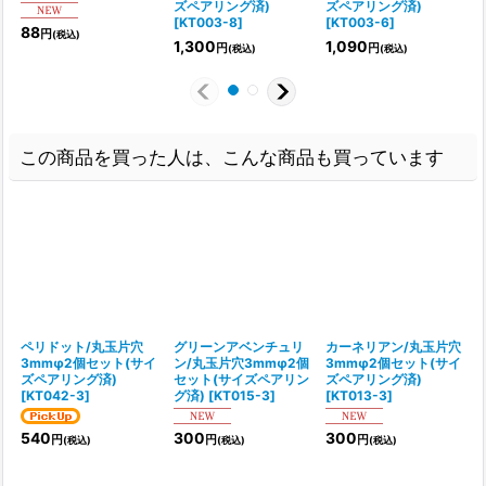
ズペアリング済)
ズペアリング済)
[
KT003-8
]
[
KT003-6
]
[
88
円
(税込)
1,300
1,090
円
円
(税込)
(税込)
この商品を買った人は、こんな商品も買っています
ペリドット/丸玉片穴
グリーンアベンチュリ
カーネリアン/丸玉片穴
3mmφ2個セット(サイ
ン/丸玉片穴3mmφ2個
3mmφ2個セット(サイ
ズペアリング済)
セット(サイズペアリン
ズペアリング済)
[
KT042-3
]
グ済)
[
KT015-3
]
[
KT013-3
]
[
540
300
300
円
円
円
(税込)
(税込)
(税込)