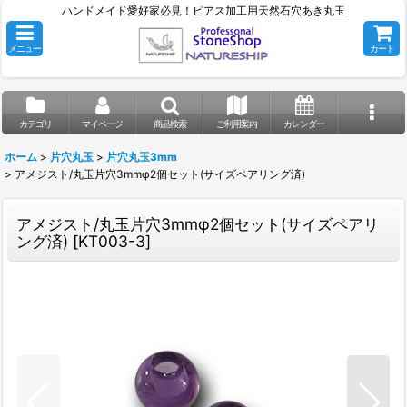
ハンドメイド愛好家必見！ピアス加工用天然石穴あき丸玉
メニュー
カート
カテゴリ
マイページ
商品検索
ご利用案内
カレンダー
ホーム
>
片穴丸玉
>
片穴丸玉3mm
>
アメジスト/丸玉片穴3mmφ2個セット(サイズペアリング済)
アメジスト/丸玉片穴3mmφ2個セット(サイズペアリ
ング済)
[
KT003-3
]