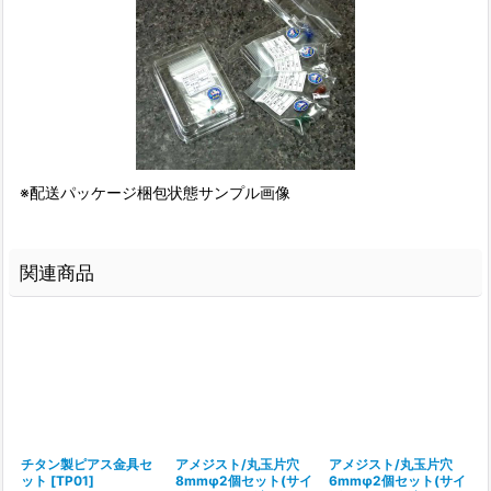
※配送パッケージ梱包状態サンプル画像
関連商品
チタン製ピアス金具セ
アメジスト/丸玉片穴
アメジスト/丸玉片穴
ット
[
TP01
]
8mmφ2個セット(サイ
6mmφ2個セット(サイ