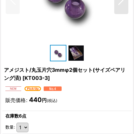
アメジスト/丸玉片穴3mmφ2個セット(サイズペアリ
ング済)
[
KT003-3
]
440
販売価格
:
円
(税込)
在庫数6点
数量
: