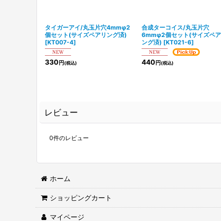
タイガーアイ/丸玉片穴4mmφ2
合成ターコイス/丸玉片穴
個セット(サイズペアリング済)
6mmφ2個セット(サイズペ
[
KT007-4
]
ング済)
[
KT021-6
]
330
440
円
円
(税込)
(税込)
レビュー
0
件のレビュー
ホーム
ショッピングカート
マイページ