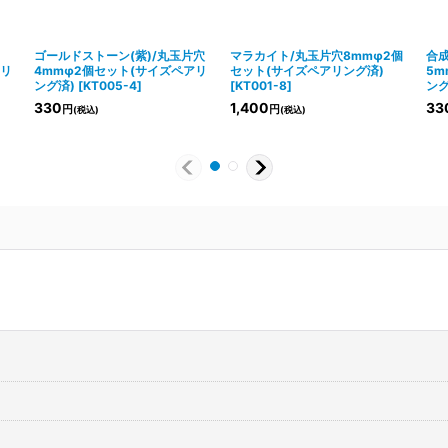
ゴールドストーン(紫)/丸玉片穴
マラカイト/丸玉片穴8mmφ2個
合
アリ
4mmφ2個セット(サイズペアリ
セット(サイズペアリング済)
5m
ング済)
[
KT005-4
]
[
KT001-8
]
ング
330
1,400
33
円
円
(税込)
(税込)