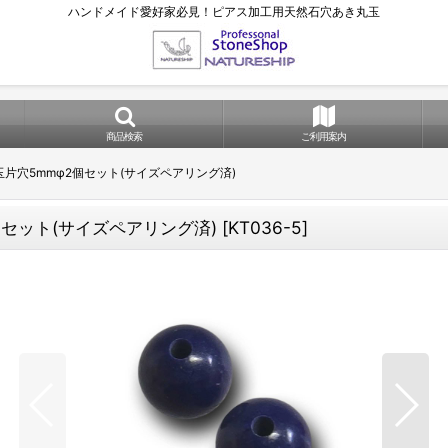
ハンドメイド愛好家必見！ピアス加工用天然石穴あき丸玉
商品検索
ご利用案内
片穴5mmφ2個セット(サイズペアリング済)
セット(サイズペアリング済)
[
KT036-5
]