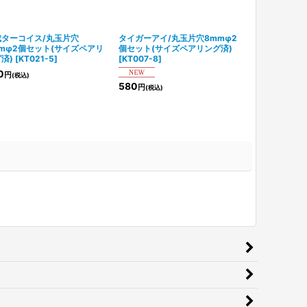
成ターコイス/丸玉片穴
タイガーアイ/丸玉片穴8mmφ2
タイガーアイ/
mφ2個セット(サイズペアリ
個セット(サイズペアリング済)
個セット(サイ
済)
[
KT021-5
]
[
KT007-8
]
[
KT007-3
]
0
円
(税込)
580
330
円
円
(税込)
(税込)