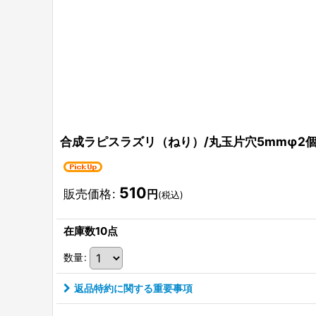
合成ラピスラズリ（ねり）/丸玉片穴5mmφ2個
510
販売価格
:
円
(税込)
在庫数10点
数量
:
返品特約に関する重要事項