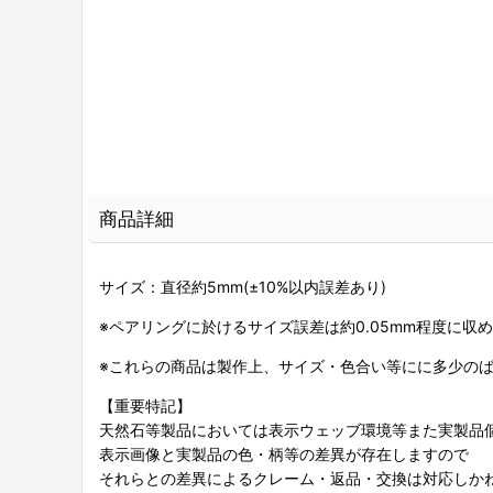
商品詳細
サイズ：直径約5mm(±10%以内誤差あり)
※ペアリングに於けるサイズ誤差は約0.05mm程度に収
※これらの商品は製作上、サイズ・色合い等にに多少の
【重要特記】
天然石等製品においては表示ウェッブ環境等また実製品
表示画像と実製品の色・柄等の差異が存在しますので
それらとの差異によるクレーム・返品・交換は対応しか