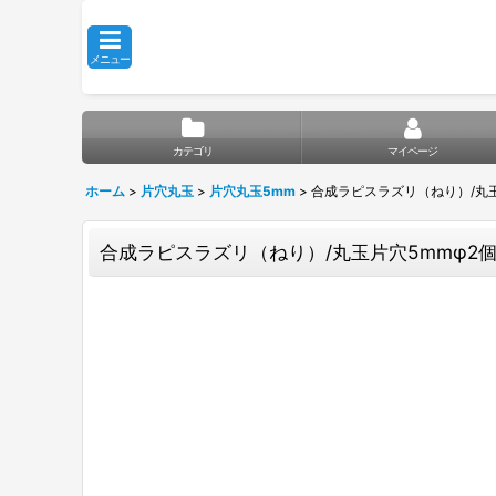
メニュー
カテゴリ
マイページ
ホーム
>
片穴丸玉
>
片穴丸玉5mm
>
合成ラピスラズリ（ねり）/丸玉
合成ラピスラズリ（ねり）/丸玉片穴5mmφ2個