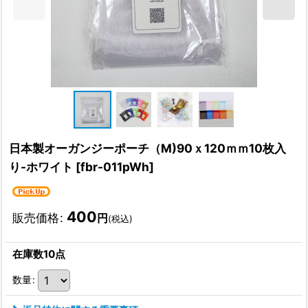
日本製オーガンジーポーチ（M)90ｘ120ｍｍ10枚入
り-ホワイト
[
fbr-011pWh
]
400
販売価格
:
円
(税込)
在庫数10点
数量
: