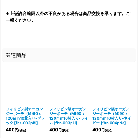
※
上記許容範囲以外の不良がある場合は商品交換を承ります。ご
一報ください。
関連商品
フィリピン製オーガン
フィリピン製オーガン
フィリピン製オーガン
ジーポーチ（M)90ｘ
ジーポーチ（M)90ｘ
ジーポーチ（M)90ｘ
120ｍｍ10枚入り-ブラ
120ｍｍ10枚入り-ライ
120ｍｍ10枚入り-ネイ
ック
[
fbr-002pBl
]
ム
[
fbr-003pLi
]
ビー
[
fbr-004pNa
]
400
400
400
円
円
円
(税込)
(税込)
(税込)