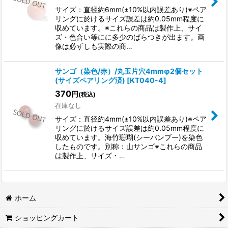
サイズ：直径約6mm(±10%以内誤差あり)※ペア
リングに於けるサイズ誤差は約0.05mm程度に
収めています。※これらの商品は製作上、サイ
ズ・色合い等にに多少のばらつきが出ます。画
像は必ずしも実際の商…
サンゴ（染色/赤）/丸玉片穴4mmφ2個セット
(サイズペアリング済)
[
KT040-4
]
370
円
(税込)
在庫なし
サイズ：直径約4mm(±10%以内誤差あり)※ペア
リングに於けるサイズ誤差は約0.05mm程度に
収めています。海竹珊瑚(シーバンブー)を染色
したものです。別称：山サンゴ※これらの商品
は製作上、サイズ・…
ホーム
ショッピングカート