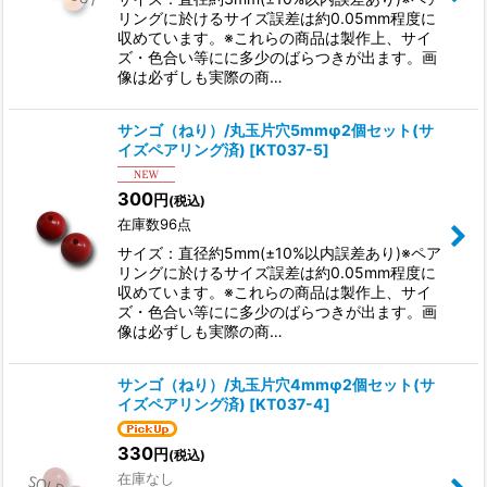
リングに於けるサイズ誤差は約0.05mm程度に
収めています。※これらの商品は製作上、サイ
ズ・色合い等にに多少のばらつきが出ます。画
像は必ずしも実際の商…
サンゴ（ねり）/丸玉片穴5mmφ2個セット(サ
イズペアリング済)
[
KT037-5
]
300
円
(税込)
在庫数96点
サイズ：直径約5mm(±10%以内誤差あり)※ペア
リングに於けるサイズ誤差は約0.05mm程度に
収めています。※これらの商品は製作上、サイ
ズ・色合い等にに多少のばらつきが出ます。画
像は必ずしも実際の商…
サンゴ（ねり）/丸玉片穴4mmφ2個セット(サ
イズペアリング済)
[
KT037-4
]
330
円
(税込)
在庫なし