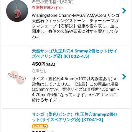
希望小売価格
:
1,600
円
在庫数在庫わずか
Wishingstone Charm-MAGATAMA/Coralサンゴ
天然石ウィッシングストーン チャームーマガ
タマシェープ【石解説】健康や愛を表し、血に
関連し、身体の欠陥や毒素に対する薬として使
わ…
天然サンゴ/丸玉片穴4.5mmφ2個セット(サイ
ズペアリング済)
[
KT032-4.5
]
450
円
(税込)
在庫なし
サイズ：直径約4.5mm(±10%以内誤差あり) ※
染色はしていません。【注意】この商品の規格
は5mmですが、実測サイズは直径約4.50mm〜
4.70mm平均になっています。※ペアリングに
於けるサイズ…
サンゴ（染色/ピンク）/丸玉片穴3mmφ2個セ
ット(サイズペアリング済)
[
KT041-3
]