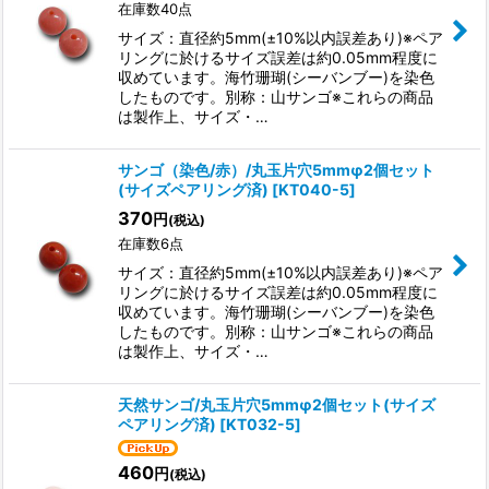
在庫数40点
サイズ：直径約5mm(±10%以内誤差あり)※ペア
リングに於けるサイズ誤差は約0.05mm程度に
収めています。海竹珊瑚(シーバンブー)を染色
したものです。別称：山サンゴ※これらの商品
は製作上、サイズ・…
サンゴ（染色/赤）/丸玉片穴5mmφ2個セット
(サイズペアリング済)
[
KT040-5
]
370
円
(税込)
在庫数6点
サイズ：直径約5mm(±10%以内誤差あり)※ペア
リングに於けるサイズ誤差は約0.05mm程度に
収めています。海竹珊瑚(シーバンブー)を染色
したものです。別称：山サンゴ※これらの商品
は製作上、サイズ・…
天然サンゴ/丸玉片穴5mmφ2個セット(サイズ
ペアリング済)
[
KT032-5
]
460
円
(税込)