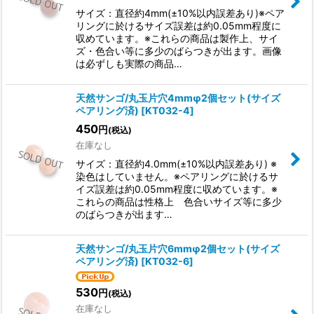
サイズ：直径約4mm(±10%以内誤差あり)※ペア
リングに於けるサイズ誤差は約0.05mm程度に
収めています。※これらの商品は製作上、サイ
ズ・色合い等に多少のばらつきが出ます。画像
は必ずしも実際の商品…
天然サンゴ/丸玉片穴4mmφ2個セット(サイズ
ペアリング済)
[
KT032-4
]
450
円
(税込)
在庫なし
サイズ：直径約4.0mm(±10%以内誤差あり) ※
染色はしていません。※ペアリングに於けるサ
イズ誤差は約0.05mm程度に収めています。※
これらの商品は性格上 色合いサイズ等に多少
のばらつきが出ます…
天然サンゴ/丸玉片穴6mmφ2個セット(サイズ
ペアリング済)
[
KT032-6
]
530
円
(税込)
在庫なし