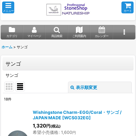
メニュー
カート
カテゴリ
マイページ
商品検索
ご利用案内
カレンダー
ホーム
>
サンゴ
サンゴ
サンゴ
表示順変更
閉じる
18
件
表示数
:
Wishingstone Charm-EGG/Coral・サンゴ /
JAPAN MADE
[
WCS032EG
]
並び順
:
1,320
円
(税込)
希望小売価格
:
1,600
円