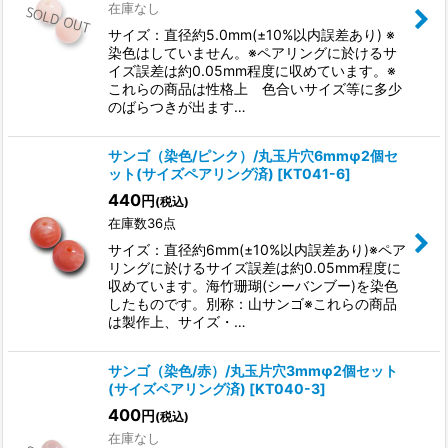
在庫なし
サイズ：直径約5.0mm(±10%以内誤差あり) ※
染色はしていません。※ペアリングに於けるサ
イズ誤差は約0.05mm程度に収めています。※
これらの商品は性格上 色合いサイズ等に多少
のばらつきが出ます…
サンゴ（染色/ピンク）/丸玉片穴6mmφ2個セ
ット(サイズペアリング済)
[
KT041-6
]
440
円
(税込)
在庫数36点
サイズ：直径約6mm(±10%以内誤差あり)※ペア
リングに於けるサイズ誤差は約0.05mm程度に
収めています。海竹珊瑚(シーバンブー)を染色
したものです。別称：山サンゴ※これらの商品
は製作上、サイズ・…
サンゴ（染色/赤）/丸玉片穴3mmφ2個セット
(サイズペアリング済)
[
KT040-3
]
400
円
(税込)
在庫なし