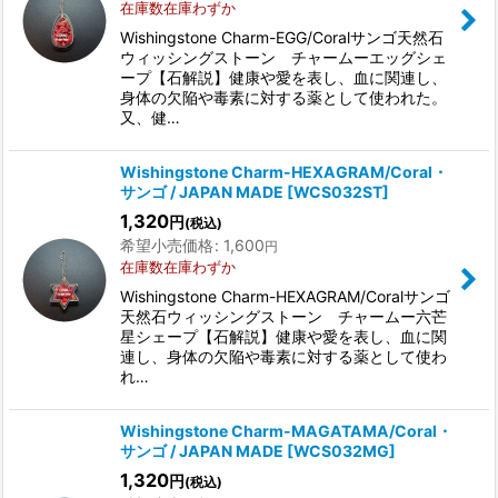
絞り込む
在庫数在庫わずか
Wishingstone Charm-EGG/Coralサンゴ天然石
ウィッシングストーン チャームーエッグシェ
ープ【石解説】健康や愛を表し、血に関連し、
身体の欠陥や毒素に対する薬として使われた。
又、健…
Wishingstone Charm-HEXAGRAM/Coral・
サンゴ / JAPAN MADE
[
WCS032ST
]
1,320
円
(税込)
希望小売価格
:
1,600
円
在庫数在庫わずか
Wishingstone Charm-HEXAGRAM/Coralサンゴ
天然石ウィッシングストーン チャームー六芒
星シェープ【石解説】健康や愛を表し、血に関
連し、身体の欠陥や毒素に対する薬として使わ
れ…
Wishingstone Charm-MAGATAMA/Coral・
サンゴ / JAPAN MADE
[
WCS032MG
]
1,320
円
(税込)