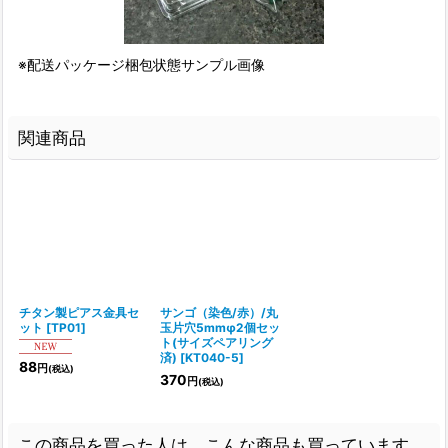
※配送パッケージ梱包状態サンプル画像
関連商品
チタン製ピアス金具セ
サンゴ（染色/赤）/丸
ット
[
TP01
]
玉片穴5mmφ2個セッ
ト(サイズペアリング
済)
[
KT040-5
]
88
円
(税込)
370
円
(税込)
この商品を買った人は、こんな商品も買っています