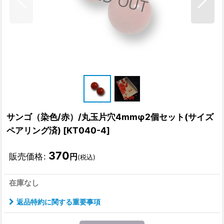
サンゴ（染色/赤）/丸玉片穴4mmφ2個セット(サイズ
ペアリング済)
[
KT040-4
]
370
販売価格
:
円
(税込)
在庫なし
返品特約に関する重要事項