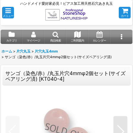
ハンドメイド愛好家必見！ピアス加工用天然石穴あき丸玉
メニュー
カート
カテゴリ
マイページ
商品検索
ご利用案内
カレンダー
ホーム
>
片穴丸玉
>
片穴丸玉4mm
>
サンゴ（染色/赤）/丸玉片穴4mmφ2個セット(サイズペアリング済)
サンゴ（染色/赤）/丸玉片穴4mmφ2個セット(サイズ
ペアリング済)
[
KT040-4
]