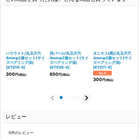
ハウライト/丸玉片穴
貝パール/丸玉片穴
オニキス(黒)/丸玉片穴
4mmφ2個セット(サイ
4mmφ2個セット(サイ
4mmφ2個セット(サイ
ズペアリング済)
ズペアリング済)
ズペアリング済)
[
KT019-4
]
[
KT039-4
]
[
KT011-4
]
[
300
650
円
円
(税込)
(税込)
300
円
(税込)
レビュー
0
件のレビュー