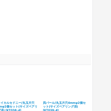
レイカルセドニー/丸玉片穴
貝パール/丸玉片穴4mmφ2個セ
グリーンカルセ
mφ2個セット(サイズペアリ
ット(サイズペアリング済)
片穴4mmφ2
済)
[
KT038-4
]
[
KT039-4
]
アリング済)
[