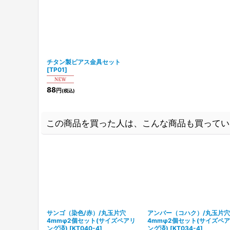
チタン製ピアス金具セット
[
TP01
]
88
円
(税込)
この商品を買った人は、こんな商品も買ってい
サンゴ（染色/赤）/丸玉片穴
アンバー（コハク）/丸玉片穴
4mmφ2個セット(サイズペアリ
4mmφ2個セット(サイズペ
ング済)
[
KT040-4
]
ング済)
[
KT034-4
]