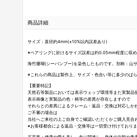
商品詳細
サイズ：直径約4mm(±10%以内誤差あり)
※ペアリングに於けるサイズ誤差は約0.05mm程度に収
海竹珊瑚(シーバンブー)を染色したものです。別称：山
※これらの商品は製作上、サイズ・色合い等に多少のば
【重要特記】
天然石等製品においては表示ウェッブ環境等また実製品
表示画像と実製品の色・柄等の差異が存在しますので
それらとの差異によるクレーム・返品・交換は対応しか
ご不審の場合は
当社へご来社の上ご自身でご確認いただくかご購入見合
※お客様都合による返品・交換等は一切受け付けており
石言葉：健康や愛を表し、血に関連し、身体の欠陥や毒