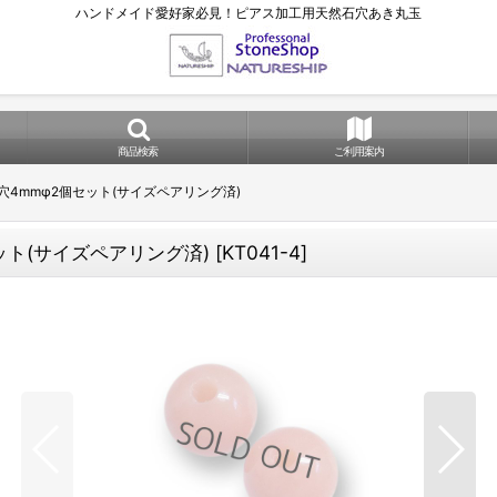
ハンドメイド愛好家必見！ピアス加工用天然石穴あき丸玉
商品検索
ご利用案内
穴4mmφ2個セット(サイズペアリング済)
ット(サイズペアリング済)
[
KT041-4
]