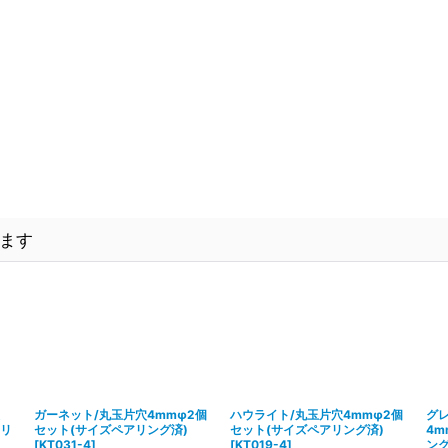
ます
ガーネット/丸玉片穴4mmφ2個
ハウライト/丸玉片穴4mmφ2個
グ
アリ
セット(サイズペアリング済)
セット(サイズペアリング済)
4m
[
KT031-4
]
[
KT019-4
]
ング