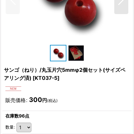
サンゴ（ねり）/丸玉片穴5mmφ2個セット(サイズペ
アリング済)
[
KT037-5
]
300
販売価格
:
円
(税込)
在庫数96点
数量
: