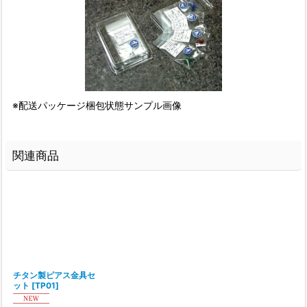
※配送パッケージ梱包状態サンプル画像
関連商品
チタン製ピアス金具セ
ット
[
TP01
]