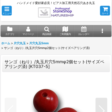
ハンドメイド愛好家必見！ピアス加工用天然石穴あき丸玉
メニュー
カート
カテゴリ
マイページ
商品検索
ご利用案内
カレンダー
ホーム
>
片穴丸玉
>
片穴丸玉5mm
>
サンゴ（ねり）/丸玉片穴5mmφ2個セット(サイズペアリング済)
サンゴ（ねり）/丸玉片穴5mmφ2個セット(サイズペ
アリング済)
[
KT037-5
]