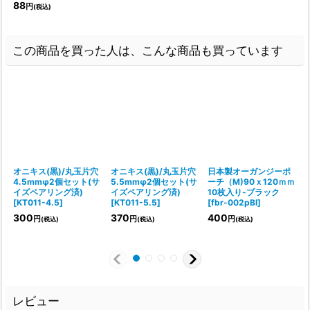
88
円
(税込)
この商品を買った人は、こんな商品も買っています
オニキス(黒)/丸玉片穴
オニキス(黒)/丸玉片穴
日本製オーガンジーポ
4.5mmφ2個セット(サ
5.5mmφ2個セット(サ
ーチ（M)90ｘ120ｍｍ
イズペアリング済)
イズペアリング済)
10枚入り-ブラック
[
KT011-4.5
]
[
KT011-5.5
]
[
fbr-002pBl
]
[
300
370
400
円
円
円
(税込)
(税込)
(税込)
レビュー