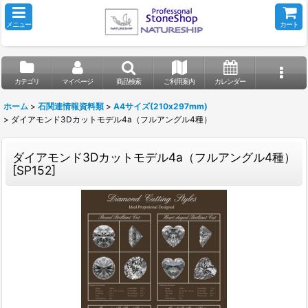
メニュー
カート
カテゴリ
マイページ
商品検索
ご利用案内
カレンダー
ホーム
>
石関連情報資料類
>
A4サイズ(210x297mm)
>
ダイアモンド3Dカットモデル4a（フルアングル4種）
ダイアモンド3Dカットモデル4a（フルアングル4種）
[
SP152
]