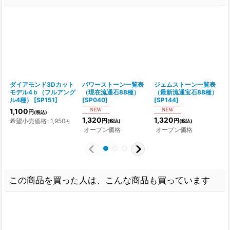
ダイアモンド3Dカット
パワーストーン一覧表
ジェムストーン一覧表
モデル4ｂ（フルアング
（現在流通石88種）
（最新流通宝石88種）
[
ル4種）
[
SP151
]
[
SP040
]
[
SP144
]
1,100
円
(税込)
1,320
1,320
希望小売価格
:
1,950
円
円
(税込)
(税込)
円
オープン価格
オープン価格
この商品を買った人は、こんな商品も買っています