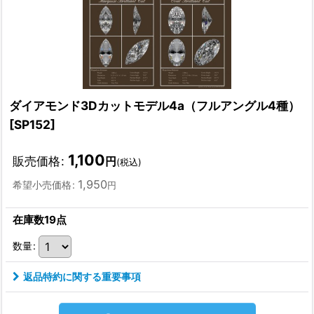
ダイアモンド3Dカットモデル4a（フルアングル4種）
[
SP152
]
1,100
販売価格
:
円
(税込)
1,950
希望小売価格
:
円
在庫数19点
数量
:
返品特約に関する重要事項