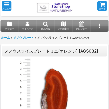
メニュー
カート
カテゴリ
マイページ
商品検索
ご利用案内
カレンダー
ホーム
>
メノウプレート
>
メノウスライスプレートミニ(オレンジ)
メノウスライスプレートミニ(オレンジ)
[
AGS032
]