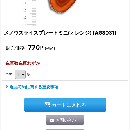
メノウスライスプレートミニ(オレンジ)
[
AGS031
]
770
販売価格
:
円
(税込)
在庫数在庫わずか
mm
:
枚
返品特約に関する重要事項
カートに入れる
お問い合わせ