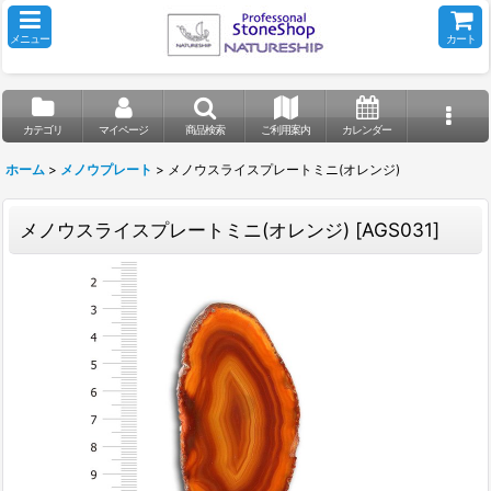
メニュー
カート
カテゴリ
マイページ
商品検索
ご利用案内
カレンダー
ホーム
>
メノウプレート
>
メノウスライスプレートミニ(オレンジ)
メノウスライスプレートミニ(オレンジ)
[
AGS031
]