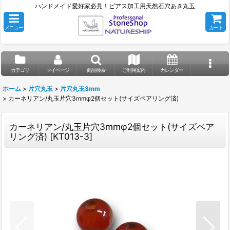
ハンドメイド愛好家必見！ピアス加工用天然石穴あき丸玉
メニュー
カート
カテゴリ
マイページ
商品検索
ご利用案内
カレンダー
ホーム
>
片穴丸玉
>
片穴丸玉3mm
>
カーネリアン/丸玉片穴3mmφ2個セット(サイズペアリング済)
カーネリアン/丸玉片穴3mmφ2個セット(サイズペア
リング済)
[
KT013-3
]