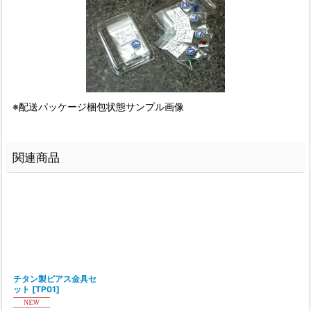
※配送パッケージ梱包状態サンプル画像
関連商品
チタン製ピアス金具セ
ット
[
TP01
]