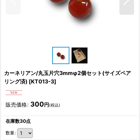
カーネリアン/丸玉片穴3mmφ2個セット(サイズペア
リング済)
[
KT013-3
]
300
販売価格
:
円
(税込)
在庫数30点
数量
: