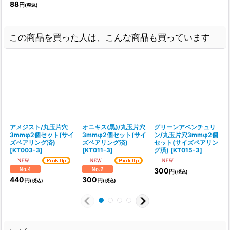
88
円
(税込)
この商品を買った人は、こんな商品も買っています
アメジスト/丸玉片穴
オニキス(黒)/丸玉片穴
グリーンアベンチュリ
3mmφ2個セット(サイ
3mmφ2個セット(サイ
ン/丸玉片穴3mmφ2個
ズペアリング済)
ズペアリング済)
セット(サイズペアリン
[
KT003-3
]
[
KT011-3
]
グ済)
[
KT015-3
]
[
300
円
(税込)
440
300
円
円
(税込)
(税込)