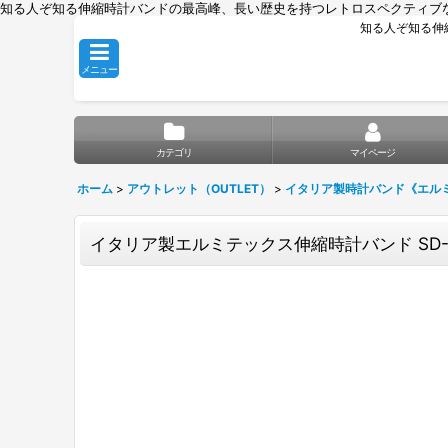
知る人ぞ知る伸縮時計バンドの最高峰、長い歴史を持つレトロスペクティブ
知る人ぞ知る伸
メニュー
カテゴリ
マイページ
ホーム
>
アウトレット（OUTLET）
>
イタリア製時計バンド《エル
イタリア製エルミテックス伸縮時計バンド SD-1