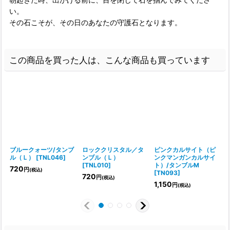
い。
その石こそが、その日のあなたの守護石となります。
この商品を買った人は、こんな商品も買っています
ブルークォーツ/タンブ
ロッククリスタル／タ
ピンクカルサイト（ピ
ル（Ｌ）
[
TNL046
]
ンブル（Ｌ）
ンクマンガンカルサイ
[
TNL010
]
ト）/タンブルM
720
円
(税込)
[
TN093
]
720
円
(税込)
1,150
円
(税込)