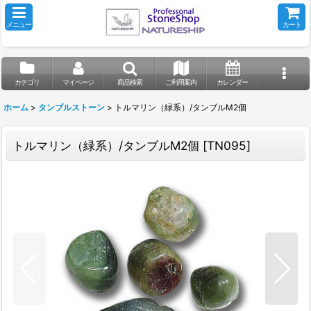
メニュー
カート
カテゴリ
マイページ
商品検索
ご利用案内
カレンダー
ホーム
>
タンブルストーン
>
トルマリン（緑系）/タンブルM2個
トルマリン（緑系）/タンブルM2個
[
TN095
]