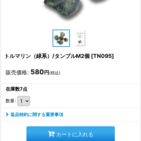
トルマリン（緑系）/タンブルM2個
[
TN095
]
580
販売価格
:
円
(税込)
在庫数7点
数量
:
返品特約に関する重要事項
カートに入れる