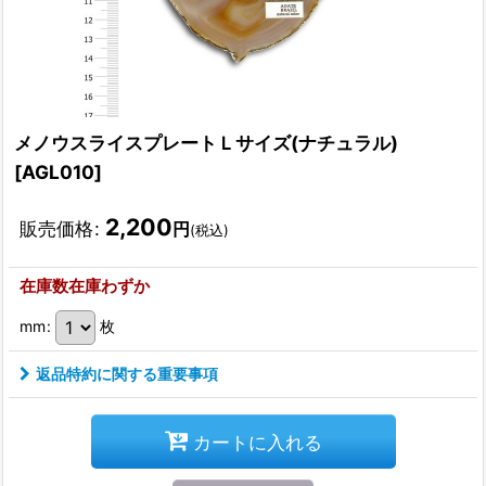
メノウスライスプレートＬサイズ(ナチュラル)
[
AGL010
]
2,200
販売価格
:
円
(税込)
在庫数在庫わずか
mm
:
枚
返品特約に関する重要事項
カートに入れる