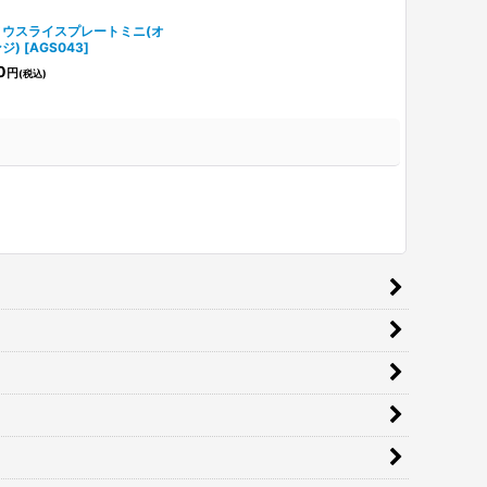
ノウスライスプレートミニ(オ
ジ)
[
AGS043
]
0
円
(税込)