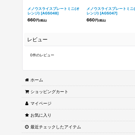
メノウスライスプレートミニ(オ
メノウスライスプレートミニ
レンジ)
[
AGS048
]
レンジ)
[
AGS047
]
660
660
円
円
(税込)
(税込)
レビュー
0
件のレビュー
ホーム
ショッピングカート
マイページ
お気に入り
最近チェックしたアイテム