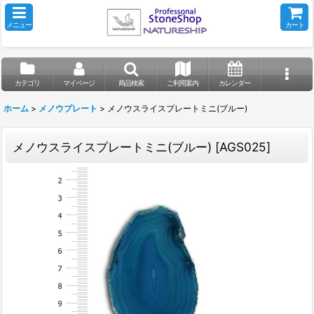
メニュー
カート
カテゴリ
マイページ
商品検索
ご利用案内
カレンダー
ホーム
>
メノウプレート
>
メノウスライスプレートミニ(ブルー)
メノウスライスプレートミニ(ブルー)
[
AGS025
]