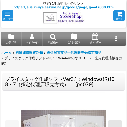
指定代理販売店へのリンク
https://susumuya.sakura.ne.jp/goods/page/goods003.htm
メニュー
カート
カテゴリ
マイページ
商品検索
ご利用案内
カレンダー
ホーム
>
石関連情報資料類
>
販促関連商品—代理販売先指定商品
>
プライスタッグ作成ソフトVer6.1：Windows(R)10・8・7（指定代理店販売方
式）
プライスタッグ作成ソフトVer6.1：Windows(R)10・
8・7（指定代理店販売方式）
[
pc079
]