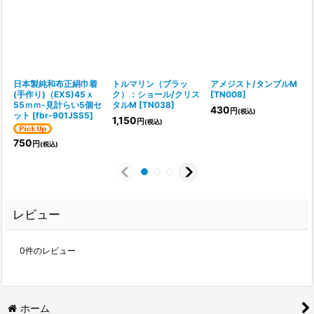
日本製純和布正絹巾着
トルマリン（ブラッ
アメジスト/タンブルM
(手作り)（EXS)45ｘ
ク）：ショール/クリス
[
TN008
]
55ｍｍ-見計らい5個セ
タルM
[
TN038
]
430
円
(税込)
ット
[
fbr-901JSS5
]
1,150
円
(税込)
750
円
(税込)
レビュー
0
件のレビュー
ホーム